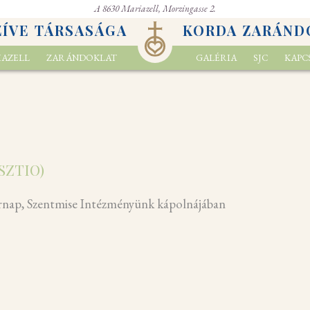
A 8630 Mariazell, Morzingasse 2.
ZÍVE TÁRSASÁGA
KORDA ZARÁND
AZELL
ZARÁNDOKLAT
GALÉRIA
SJC
KAPC
Bazilika
Zarándokszállás
A város
Mariazell és a magyar zarándoklatok
Jelentősége
Történetünk
SZTIO)
sárnap, Szentmise Intézményünk kápolnájában