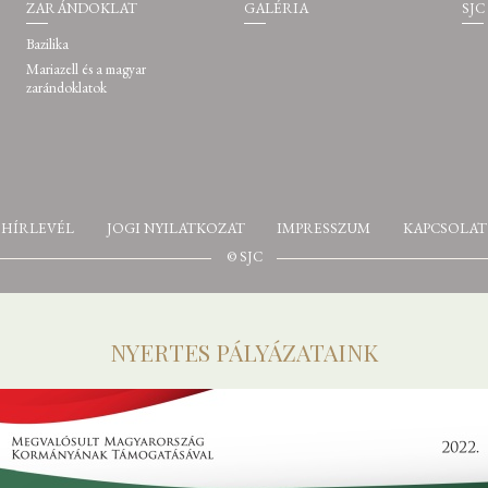
ZARÁNDOKLAT
GALÉRIA
SJC
Bazilika
Mariazell és a magyar
zarándoklatok
HÍRLEVÉL
JOGI NYILATKOZAT
IMPRESSZUM
KAPCSOLAT
© SJC
NYERTES PÁLYÁZATAINK