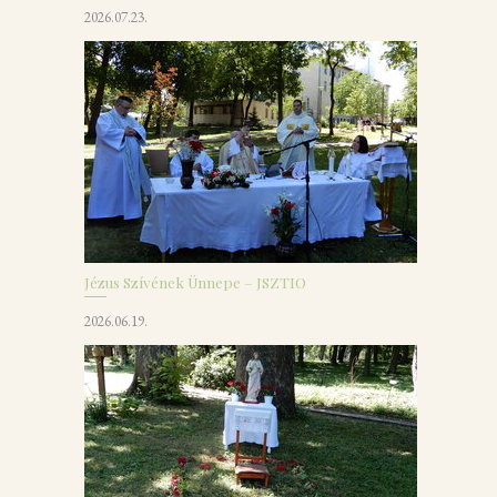
2026.07.23.
Jézus Szívének Ünnepe – JSZTIO
2026.06.19.