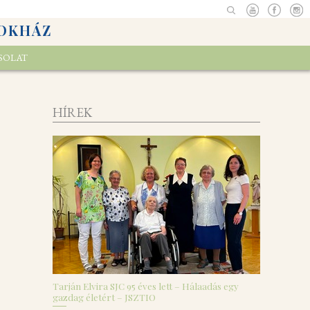
OKHÁZ
SOLAT
HÍREK
Tarján Elvira SJC 95 éves lett – Hálaadás egy
gazdag életért – JSZTIO