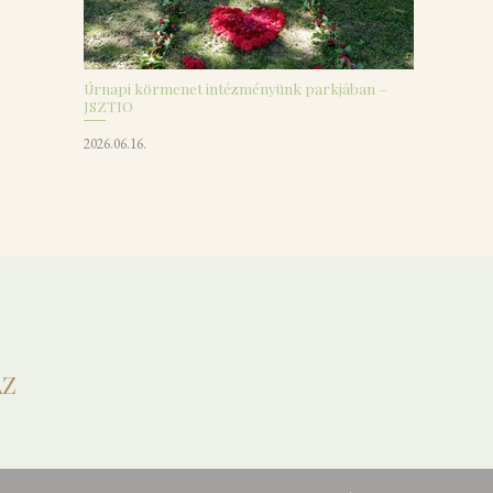
Úrnapi körmenet intézményünk parkjában –
JSZTIO
2026.06.16.
ÁZ