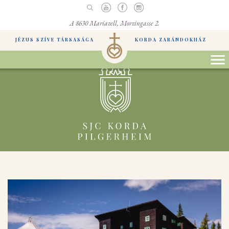
A 8630 Mariazell, Morzingasse 2.
JÉZUS SZÍVE TÁRSASÁGA
KORDA ZARÁNDOKHÁZ