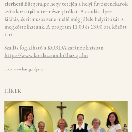
elérhető
Bürgeralpe hegy tetején a helyi fúvószenekarok
szórakoztatják a természetjárókat. A csodás alpesi
kilátás, és ritmusos zene mellé még jóféle helyi itókát is
megkóstolhatunk. A program 11:00 és 13:00 óra között
tart.
Szállás foglalható a KORDA zarándokházban:
https://www.kordazarandokhaz.sjc.hu
Fotó: www.buergeralpe.at
HÍREK