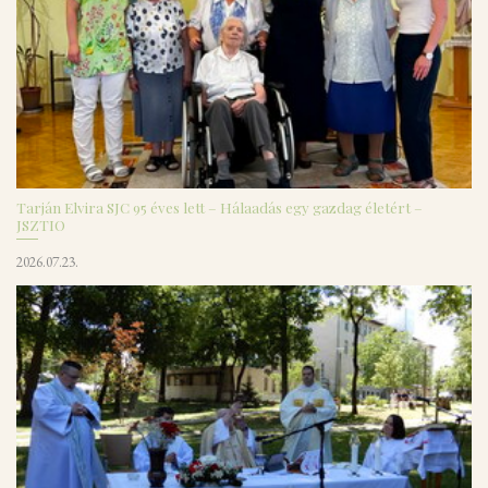
Tarján Elvira SJC 95 éves lett – Hálaadás egy gazdag életért –
JSZTIO
2026.07.23.