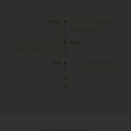
1956.
4 testvér telepedik le
Ausztriában
Dr. Dörre Éva SJC
1986
Mariazellbe költözik
1990
Padányi Erzsébet SJC
javaslata alapján a Társaság
megvásárolja a földszinti-,
emeleti részt.
Az SJC Korda
1991.
Zarándokház alapítása
INTÉZMÉNYEINK