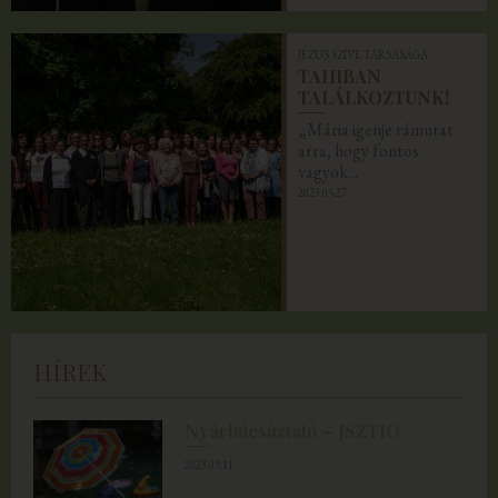
JÉZUS SZÍVE TÁRSASÁGA
TAHIBAN
TALÁLKOZTUNK!
„Mária igenje rámutat
arra, hogy fontos
vagyok...
2023.05.27.
HÍREK
Nyárbúcsúztató – JSZTIO
2023.09.11.