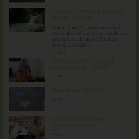
A teremtés időszaka, Teremtés
hónapja - JSZTIO
Vancsó Ilona SJC, intézményi referens
szeptember 5-én az Otthon ebédlőjében
köszöntötte lakóinkat a Teremtés
hónapja alkalmából.
2023.09.11.
AZ ÉLET SZÍNES OLDALA –
zenei csemege – JSZTIO
2023.08.09.
Családi nap – JSZTIO
2023.09.19.
Igent mondok nyitómise a
Sziklatemplomban!
2023.04.20.