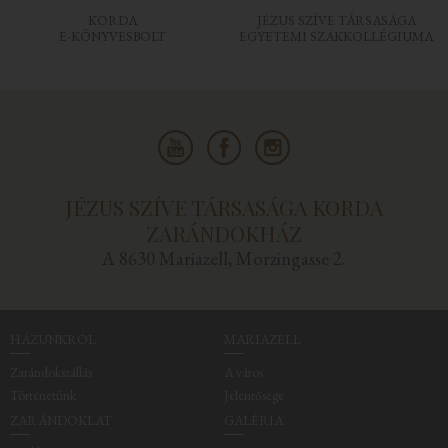
KORDA
JÉZUS SZÍVE TÁRSASÁGA
E-KÖNYVESBOLT
EGYETEMI SZAKKOLLÉGIUMA
JÉZUS SZÍVE TÁRSASÁGA KORDA
ZARÁNDOKHÁZ
A 8630 Mariazell, Morzingasse 2.
HÁZUNKRÓL
MARIAZELL
Zarándokszállás
A város
Történetünk
Jelentősége
ZARÁNDOKLAT
GALÉRIA