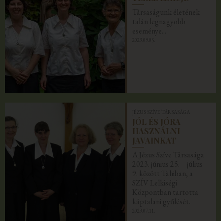
Társaságunk életének
talán legnagyobb
eseménye...
2023.09.05.
JÉZUS SZÍVE TÁRSASÁGA
JÓL ÉS JÓRA
HASZNÁLNI
JAVAINKAT
A Jézus Szíve Társasága
2023. június 25. – július
9. között Tahiban, a
SZÍV Lelkiségi
Központban tartotta
káptalani gyűlését.
2023.07.11.