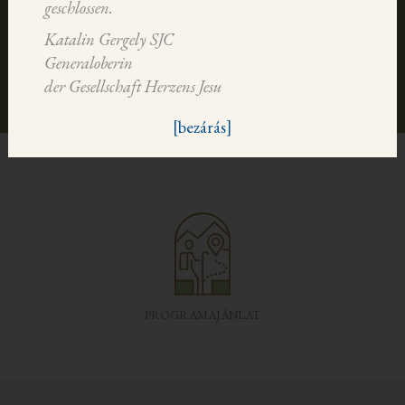
geschlossen.
Katalin Gergely SJC
Generaloberin
der Gesellschaft Herzens Jesu
[bezárás]
PROGRAMAJÁNLAT