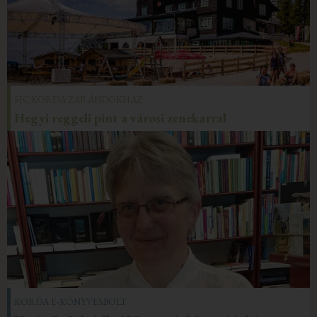
SJC KORDA ZARÁNDOKHÁZ
Hegyi reggeli pint a városi zenekarral
KORDA E-KÖNYVESBOLT