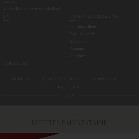
Bazilika
Mariazell és a magyar zarándoklatok
SJC
FONTOS INFORMÁCIÓK
Szobáink, ellátás
Foglalás, szállásdíj
Információk
Programajánlat
Újjáépítés
KAPCSOLAT
HÍRLEVÉL
JOGI NYILATKOZAT
IMPRESSZUM
KAPCSOLAT
© SJC
NYERTES PÁLYÁZATAINK