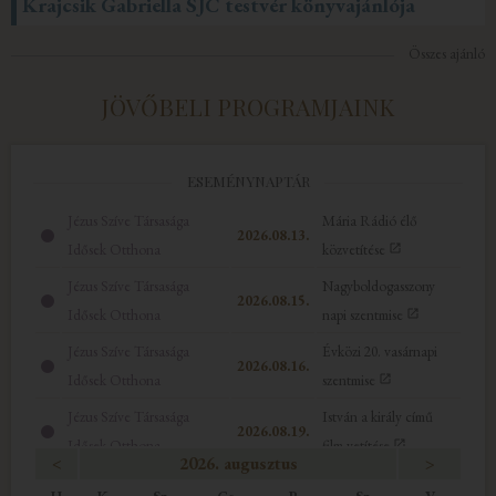
Krajcsik Gabriella SJC testvér könyvajánlója
Összes ajánló
JÖVŐBELI PROGRAMJAINK
ESEMÉNYNAPTÁR
Jézus Szíve Társasága
Mária Rádió élő
2026.08.13.
Idősek Otthona
közvetítése
Jézus Szíve Társasága
Nagyboldogasszony
2026.08.15.
Idősek Otthona
napi szentmise
Jézus Szíve Társasága
Évközi 20. vasárnapi
2026.08.16.
Idősek Otthona
szentmise
Jézus Szíve Társasága
István a király című
2026.08.19.
Idősek Otthona
film vetítése
<
2026. augusztus
>
Jézus Szíve Társasága
Szt. István király napi