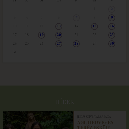
H
K
Sz
Cs
2026.08.20.
P
Sz
V
Idősek Otthona
igeliturgia
1
2
Jézus Szíve Társasága
Évközi 21. vasárnapi
2026.08.23.
3
4
5
6
7
8
9
Idősek Otthona
szentmise
10
11
12
13
14
15
16
Jézus Szíve Társasága
Mária Rádió élő
2026.08.27.
17
18
19
20
21
22
23
Idősek Otthona
közvetítése
24
25
26
27
28
29
30
Jézus Szíve Társasága
Zenés áhítat a Péceli
2026.08.28.
31
Idősek Otthona
Szeráfokkal
Jézus Szíve Társasága
Évközi 22. vasárnapi
2026.08.30.
Idősek Otthona
szentmise
HÍREK
JÉZUS SZÍVE TÁRSASÁGA
ÁGI, HEDVIG ÉS
TERÉZ ESKÜJE