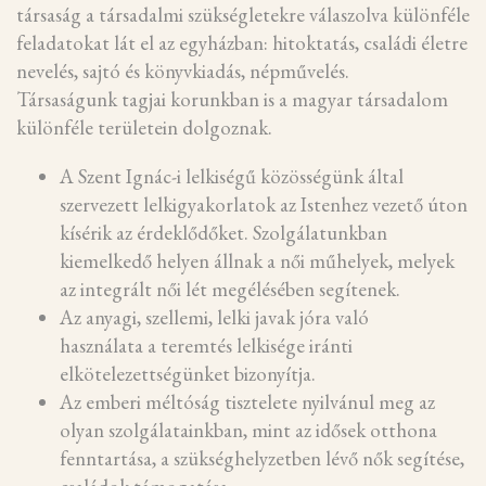
társaság a társadalmi szükségletekre válaszolva különféle
feladatokat lát el az egyházban: hitoktatás, családi életre
nevelés, sajtó és könyvkiadás, népművelés.
Társaságunk tagjai korunkban is a magyar társadalom
különféle területein dolgoznak.
A Szent Ignác-i lelkiségű közösségünk által
szervezett lelkigyakorlatok az Istenhez vezető úton
kísérik az érdeklődőket. Szolgálatunkban
kiemelkedő helyen állnak a női műhelyek, melyek
az integrált női lét megélésében segítenek.
Az anyagi, szellemi, lelki javak jóra való
használata a teremtés lelkisége iránti
elkötelezettségünket bizonyítja.
Az emberi méltóság tisztelete nyilvánul meg az
olyan szolgálatainkban, mint az idősek otthona
fenntartása, a szükséghelyzetben lévő nők segítése,