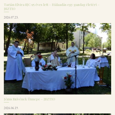
Tarján Elvira SJC 95 éves lett – Hálaadás egy gazdag életért –
JSZTIO
2026.07.23.
Jézus Szívének Ünnepe – JSZTIO
2026.06.19.