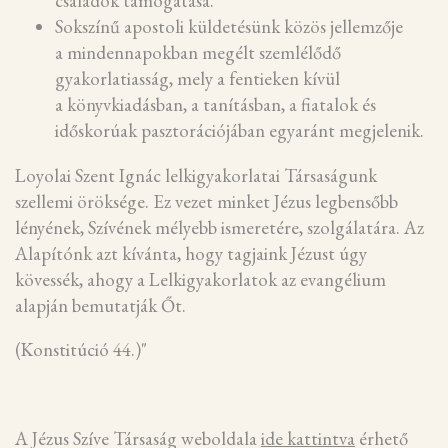
családok támogatása.
Sokszínű apostoli küldetésünk közös jellemzője
a mindennapokban megélt szemlélődő
gyakorlatiasság, mely a fentieken kívül
a könyvkiadásban, a tanításban, a fiatalok és
időskorúak pasztorációjában egyaránt megjelenik.
Loyolai Szent Ignác lelkigyakorlatai Társaságunk
szellemi öröksége. Ez vezet minket Jézus legbensőbb
lényének, Szívének mélyebb ismeretére, szolgálatára. Az
Alapítónk azt kívánta, hogy tagjaink Jézust úgy
kövessék, ahogy a Lelkigyakorlatok az evangélium
alapján bemutatják Őt.
(Konstitúció 44.)"
A Jézus Szíve Társaság weboldala
ide kattintva
érhető