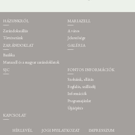
HÁZUNKRÓL
MARIAZELL
Zarándokszállás
A város
Történetünk
Jelentősége
ZARÁNDOKLAT
GALÉRIA
Bazilika
Mariazell és a magyar zarándoklatok
SJC
FONTOS INFORMÁCIÓK
Szobáink, ellátás
Foglalás, szállásdíj
Információk
Programajánlat
Újjáépítés
KAPCSOLAT
HÍRLEVÉL
JOGI NYILATKOZAT
IMPRESSZUM