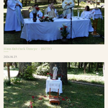
Jézus Szívének Ünnepe – JSZTIO
2026.06.19.