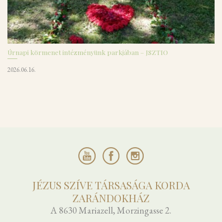
Úrnapi körmenet intézményünk parkjában – JSZTIO
2026.06.16.
JÉZUS SZÍVE TÁRSASÁGA KORDA
ZARÁNDOKHÁZ
A 8630 Mariazell, Morzingasse 2.