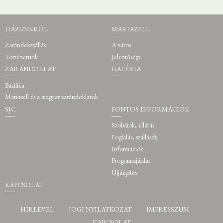
HÁZUNKRÓL
MARIAZELL
Zarándokszállás
A város
Történetünk
Jelentősége
ZARÁNDOKLAT
GALÉRIA
Bazilika
Mariazell és a magyar zarándoklatok
SJC
FONTOS INFORMÁCIÓK
Szobáink, ellátás
Foglalás, szállásdíj
Információk
Programajánlat
Újjáépítés
KAPCSOLAT
HÍRLEVÉL
JOGI NYILATKOZAT
IMPRESSZUM
KAPCSOLAT