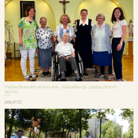
Tarján Elvira SJC 95 éves lett – Hálaadás egy gazdag életért –
JSZTIO
2026.07.23.