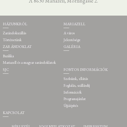
A 8630 Mariazell, Morzingasse 2.
HÁZUNKRÓL
MARIAZELL
Zarándokszállás
A város
Történetünk
Jelentősége
ZARÁNDOKLAT
GALÉRIA
Bazilika
Mariazell és a magyar zarándoklatok
SJC
FONTOS INFORMÁCIÓK
Szobáink, ellátás
Foglalás, szállásdíj
Információk
Programajánlat
Újjáépítés
KAPCSOLAT
HÍRLEVÉL
JOGI NYILATKOZAT
IMPRESSZUM