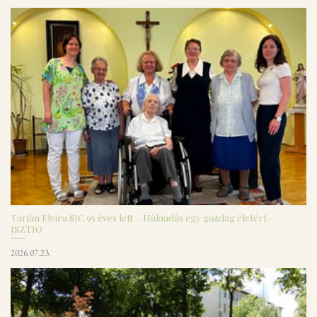
Tarján Elvira SJC 95 éves lett – Hálaadás egy gazdag életért –
JSZTIO
2026.07.23.