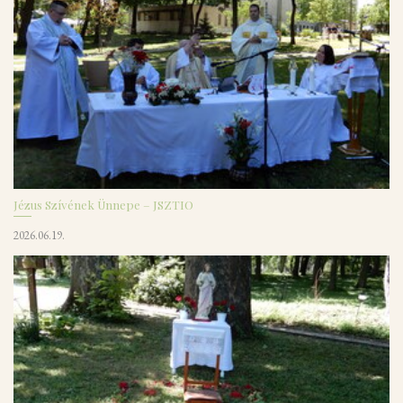
Jézus Szívének Ünnepe – JSZTIO
2026.06.19.